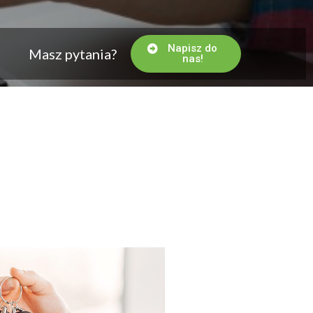
Napisz do
Masz pytania?
nas!