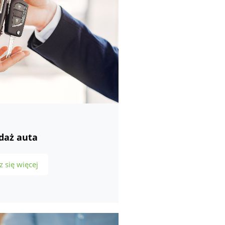
daż auta
 się więcej