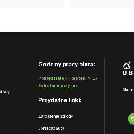
Godziny pracy biura:
Poniedziałek – piątek: 9-17
Sobota: nieczynne
Skonta
tracji
Przydatne linki:
Zgłoszenie szkody
Sprzedaż auta