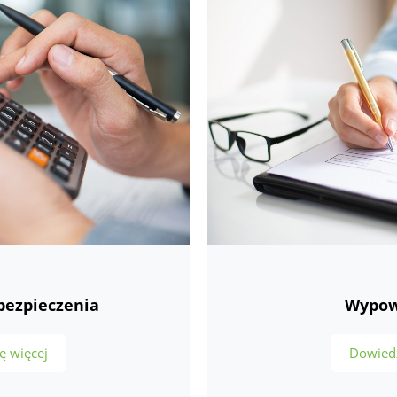
bezpieczenia
Wypow
ę więcej
Dowiedz