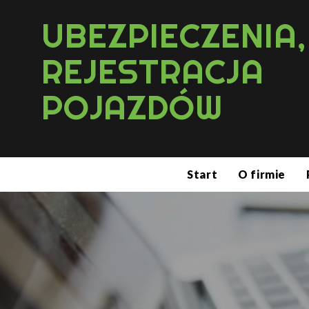
UBEZPIECZENIA,
REJESTRACJA
POJAZDÓW
Start
O firmie