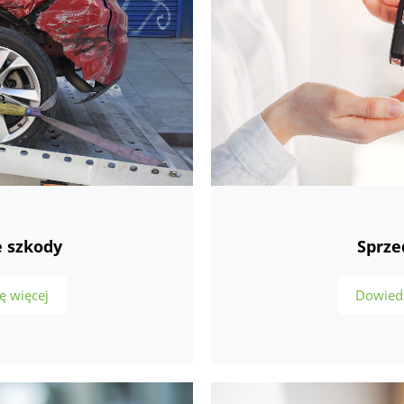
e szkody
Sprze
ę więcej
Dowiedz