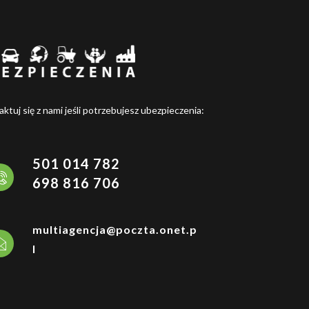
ktuj się z nami jeśli potrzebujesz ubezpieczenia:
501 014 782
698 816 706
multiagencja@poczta.onet.p
l