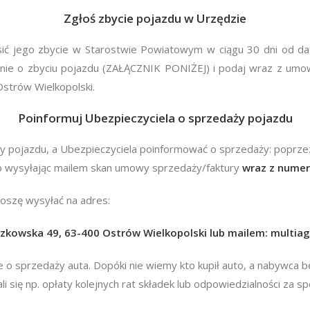
Zgłoś zbycie pojazdu w Urzędzie
sić jego zbycie w Starostwie Powiatowym w ciągu 30 dni od da
nie o zbyciu pojazdu (ZAŁĄCZNIK PONIŻEJ) i podaj wraz z umo
Ostrów Wielkopolski.
Poinformuj Ubezpieczyciela o sprzedaży pojazdu
y pojazdu, a Ubezpieczyciela poinformować o sprzedaży: poprze
b wysyłając mailem skan umowy sprzedaży/faktury
wraz z numer
roszę wysyłać na adres:
szkowska 49, 63-400 Ostrów Wielkopolski lub mailem:
multiag
e o sprzedaży auta. Dopóki nie wiemy kto kupił auto, a nabywca bę
i się np. opłaty kolejnych rat składek lub odpowiedzialności za