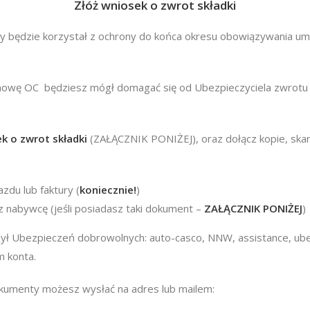
Złóż wniosek o zwrot składki
zy będzie korzystał z ochrony do końca okresu obowiązywania um
owę OC będziesz mógł domagać się od Ubezpieczyciela zwrotu 
k o zwrot składki
(ZAŁĄCZNIK PONIŻEJ), oraz dołącz kopie, skan
du lub faktury (
koniecznie!
)
nabywcę (jeśli posiadasz taki dokument –
ZAŁĄCZNIK PONIŻEJ
)
zył Ubezpieczeń dobrowolnych: auto-casco, NNW, assistance, ube
 konta.
kumenty możesz wysłać na adres lub mailem: