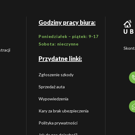
Godziny pracy biura:
Poniedziałek – piątek: 9-17
Sobota: nieczynne
Skonta
tracji
Przydatne linki:
Zgłoszenie szkody
Sprzedaż auta
Wypowiedzenia
Kary za brak ubezpieczenia
Polityka prywatności
Jak do nas dojechać?