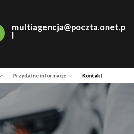
multiagencja@poczta.onet.p
l
Przydatne informacje
Kontakt