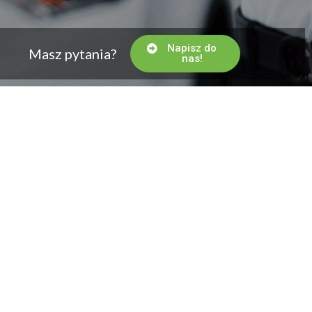
Napisz do
Masz pytania?
nas!