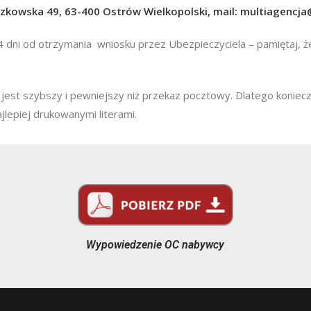
zkowska 49, 63-400 Ostrów Wielkopolski, mail:
multiagencja
 dni od otrzymania wniosku przez Ubezpieczyciela – pamiętaj, ż
jest szybszy i pewniejszy niż przekaz pocztowy. Dlatego koniec
ajlepiej drukowanymi literami.
Wypowiedzenie OC nabywcy