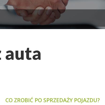
 auta
CO ZROBIĆ PO SPRZEDAŻY POJAZDU?