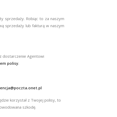
ty sprzedaży. Robiąc to za naszym
wą sprzedaży lub fakturą w naszym
z dostarczenie Agentowi
em polisy
.
encja@poczta.onet.pl
dzie korzystał z Twojej polisy, to
 spowodowana szkodę.